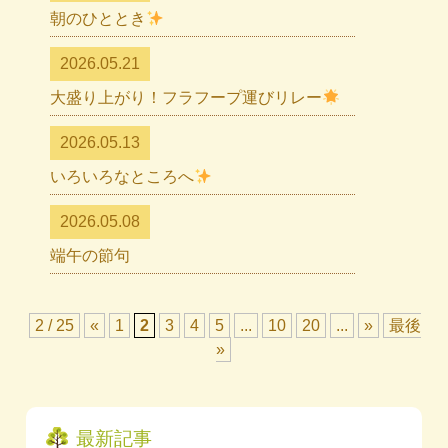
朝のひととき
2026.05.21
大盛り上がり！フラフープ運びリレー
2026.05.13
いろいろなところへ
2026.05.08
端午の節句
2 / 25
«
1
2
3
4
5
...
10
20
...
»
最後
»
最新記事