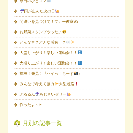
今日のひとコマ
雨が止んだ次の日
間違いを見つけて！マナー教室✍
お野菜スタンプやったよ
どんな音？どんな感触！？
大盛り上がり！楽しい運動会！！
大盛り上がり！楽しい運動会！！
探検！発見！『ハイっ！ちーず
』
みんなで考えて協力
大型迷路
ぷるるん
あじさいゼリー
作ったよ～✂
月別の記事一覧