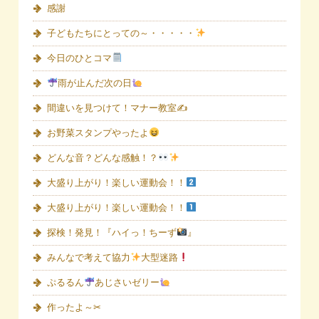
感謝
子どもたちにとっての～・・・・・
今日のひとコマ
雨が止んだ次の日
間違いを見つけて！マナー教室✍
お野菜スタンプやったよ
どんな音？どんな感触！？
大盛り上がり！楽しい運動会！！
大盛り上がり！楽しい運動会！！
探検！発見！『ハイっ！ちーず
』
みんなで考えて協力
大型迷路
ぷるるん
あじさいゼリー
作ったよ～✂