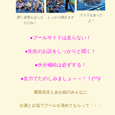
クイズもあった
聞く姿勢もばっち
しっかり聞きます
よ！
りだね！
●プールサイドは走らない！
●先生のお話をしっかりと聞く！
●水分補給は必ずする！
●全力でたのしみましょ～～！！(^^)/
園長先生とあお組のみんなに
お酒とお塩でプールを清めてもらって・・・