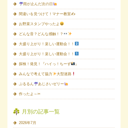
雨が止んだ次の日
間違いを見つけて！マナー教室✍
お野菜スタンプやったよ
どんな音？どんな感触！？
大盛り上がり！楽しい運動会！！
大盛り上がり！楽しい運動会！！
探検！発見！『ハイっ！ちーず
』
みんなで考えて協力
大型迷路
ぷるるん
あじさいゼリー
作ったよ～✂
月別の記事一覧
2026年7月