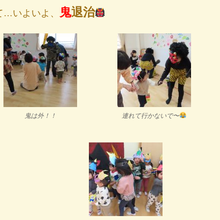
鬼
退治
て…いよいよ、
鬼は外！！
連れて行かないで〜