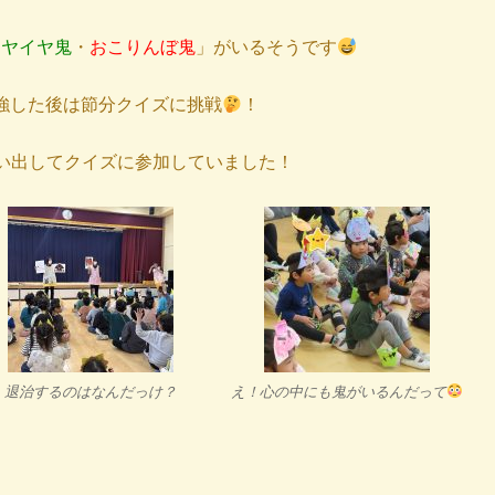
イヤイヤ鬼
・
おこりんぼ鬼
」がいるそうです
強した後は節分クイズに挑戦
！
い出してクイズに参加していました！
退治するのはなんだっけ？
え！心の中にも鬼がいるんだって