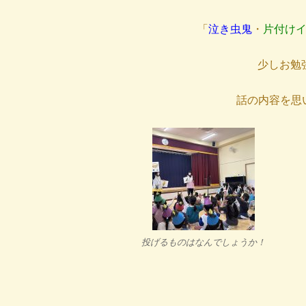
「
泣き虫鬼
・
片付け
少しお勉
話の内容を思
投げるものはなんでしょうか！