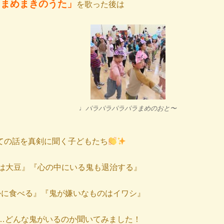
♩まめまきのうた」
を歌った後は
♩パラパラパラパラまめのおと〜
ての話を真剣に聞く子どもたち
は大豆』『心の中にいる鬼も退治する』
かに食べる』『鬼が嫌いなものはイワシ』
…どんな鬼がいるのか聞いてみました！