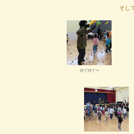
そし
待て待て〜