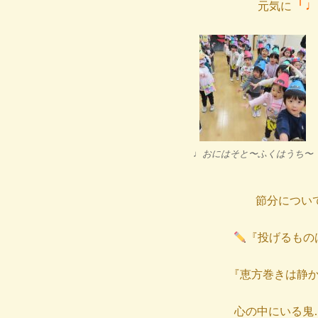
「
元気に
♩おにはそと〜ふくはうち〜
節分につい
『投げるもの
『恵方巻きは静
心の中にいる鬼