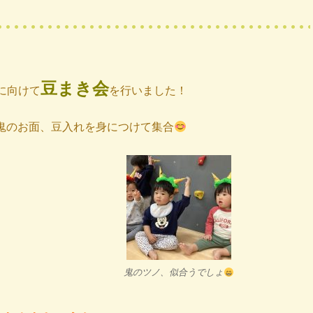
豆まき会
に向けて
を行いました！
鬼のお面、豆入れを身につけて集合
鬼のツノ、似合うでしょ