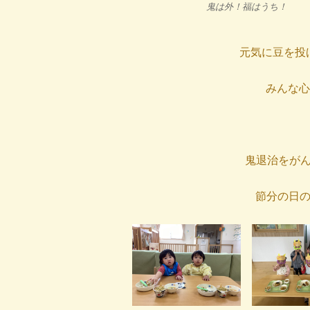
鬼は外！福はうち！
元気に豆を投
みんな心
鬼退治をが
節分の日