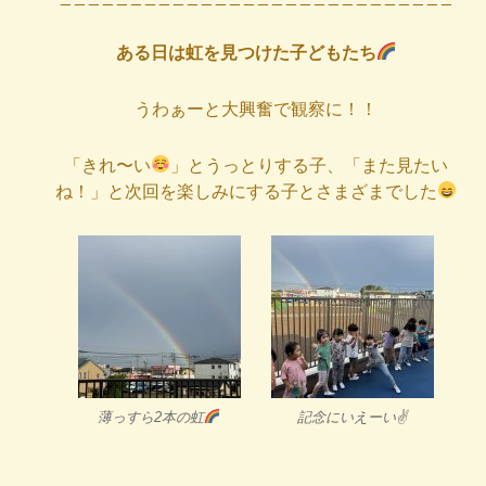
ある日は虹を見つけた子どもたち
うわぁーと大興奮で観察に！！
「きれ〜い
」とうっとりする子、「また見たい
ね！」と次回を楽しみにする子とさまざまでした
薄っすら2本の虹
記念にいえーい✌️
_ _ _ _ _ _ _ _ _ _ _ _ _ _ _ _ _ _ _ _ _ _ _ _ _ _ _ _