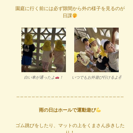
園庭に行く前には必ず隙間から外の様子を見るのが
日課
白い車が通ったよ
！
いつでもお外遊び行けるよ✌️
_ _ _ _ _ _ _ _ _ _ _ _ _ _ _ _ _ _ _ _ _ _ _ _ _ _ _ _
雨の日はホールで運動遊び
ゴム跳びをしたり、マットの上をくまさん歩きした
り！