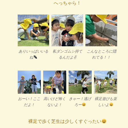
へっちゃら！
ありいっぱいいる
私ダンゴムシ持て
こんなところに隠
ね
るんだよ✌️
れてる！！
おーい！ここ
高いけど怖く
きゃー！逃げ
裸足遊びも楽
だよ！
ないよ！
ろー
しいよ
裸足で歩く芝生は少しくすぐったい