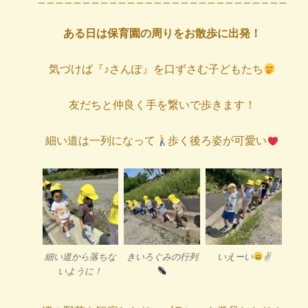
ある日は保育園の周りをお散歩に出発！
気づけば『♪さんぽ』を口ずさむ子どもたち
友だちと仲良く手を繋いで歩きます！
細い道は一列になって
歩く後ろ姿が可愛い
細い道から落ちな
きいろぐみの行列
いえーい
✌
いように！