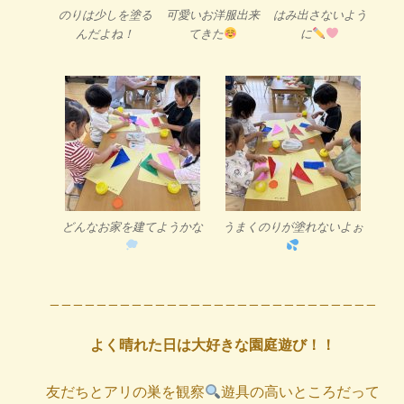
のりは少しを塗る
可愛いお洋服出来
はみ出さないよう
んだよね！
てきた
に
どんなお家を建てようかな
うまくのりが塗れないよぉ
_ _ _ _ _ _ _ _ _ _ _ _ _ _ _ _ _ _ _ _ _ _ _ _ _ _ _ _
よく晴れた日は大好きな園庭遊び！！
友だちとアリの巣を観察
遊具の高いところだって