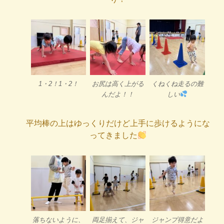
1・2！1・2！
お尻は高く上がる
くねくね走るの難
んだよ！！
しい
平均棒の上はゆっくりだけど上手に歩けるようにな
ってきました
落ちないように、
両足揃えて、ジャ
ジャンプ得意だよ