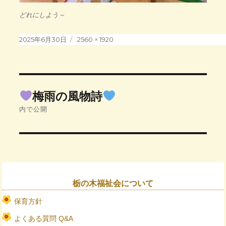
どれにしよう～
投
フ
2025年6月30日
2560 × 1920
稿
ル
日:
サ
イ
投
ズ
稿
梅雨の風物詩
ナ
内で公開
ビ
ゲ
ー
シ
ョ
ン
栃の木福祉会について
保育方針
よくある質問 Q&A