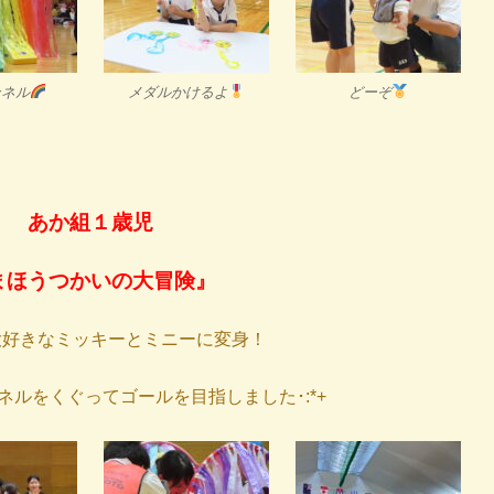
ンネル
メダルかけるよ
どーぞ
あか組１歳児
まほうつかいの大冒険』
大好きなミッキーとミニーに変身！
ネルをくぐってゴールを目指しました･:*+