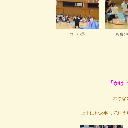
はーい🖐️
何色か
『かけ
大きな
上手にお返事しておう