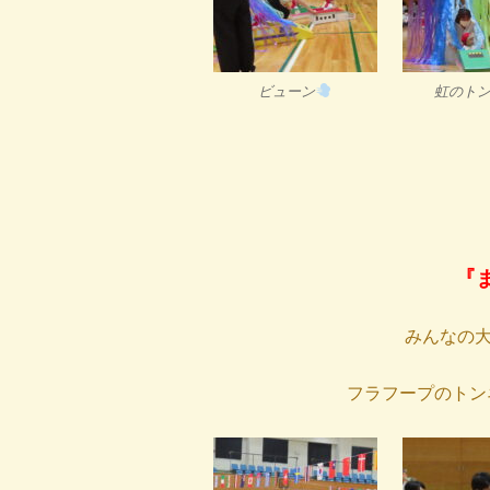
ビューン
虹のト
『
みんなの
フラフープのトン