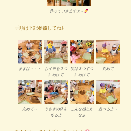
作っていきますよ～
手順は下記参照してね⇩
まずは・・・
おイモを２つ
次は３つずつ
丸めて
にわけて
にわけて
丸めて～
うさぎの体を
こんな感じか
並べるよ～
作るよ
なぁ