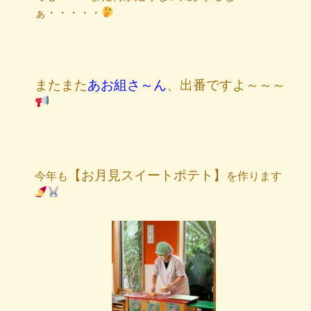
ぁ・・・・・
またまた
あお組さ～ん
、出番ですよ～～～
【お月見スイートポテト】
今年も
を作ります