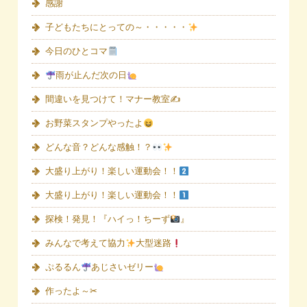
感謝
子どもたちにとっての～・・・・・
今日のひとコマ
雨が止んだ次の日
間違いを見つけて！マナー教室✍
お野菜スタンプやったよ
どんな音？どんな感触！？
大盛り上がり！楽しい運動会！！
大盛り上がり！楽しい運動会！！
探検！発見！『ハイっ！ちーず
』
みんなで考えて協力
大型迷路
ぷるるん
あじさいゼリー
作ったよ～✂