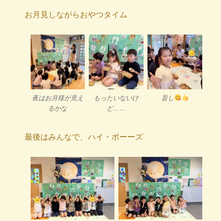
お月見しながらおやつタイム
夜はお月様が見え
もったいないけ
旨し
るかな
ど……
最後はみんなで、ハイ・ポーーズ