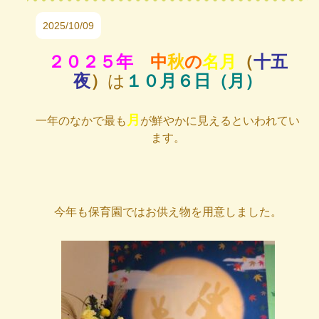
2025/10/09
２０２５年
中
秋
の
名月
（
十五
夜
）
は
１０月６日（月）
月
一年のなかで最も
が鮮やかに見えるといわれてい
ます。
今年も保育園ではお供え物を用意しました。