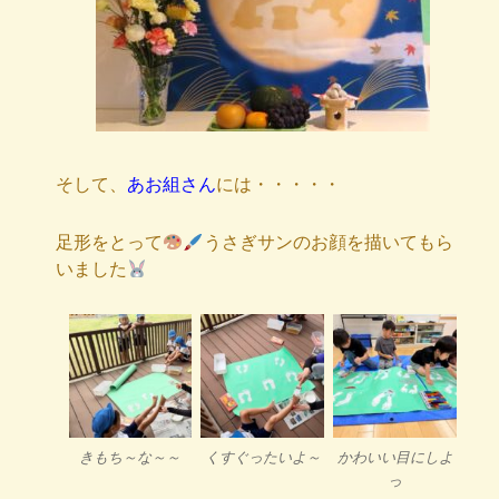
そして、
あお組さん
には・・・・・
足形をとって
うさぎサンのお顔を描いてもら
いました
きもち～な～～
くすぐったいよ～
かわいい目にしよ
っ